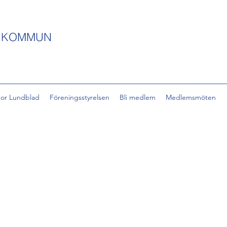
S KOMMUN
tor Lundblad
Föreningsstyrelsen
Bli medlem
Medlemsmöten