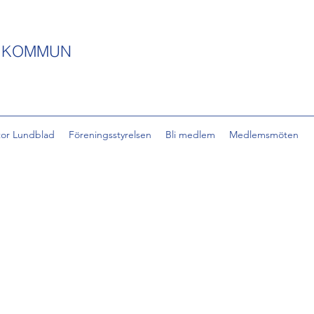
S KOMMUN
tor Lundblad
Föreningsstyrelsen
Bli medlem
Medlemsmöten