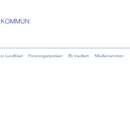
S KOMMUN
tor Lundblad
Föreningsstyrelsen
Bli medlem
Medlemsmöten