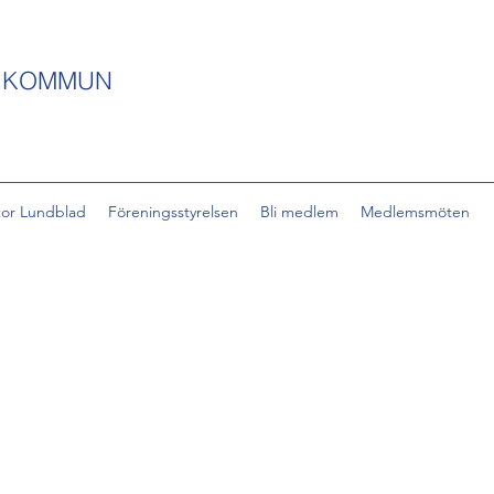
S KOMMUN
tor Lundblad
Föreningsstyrelsen
Bli medlem
Medlemsmöten