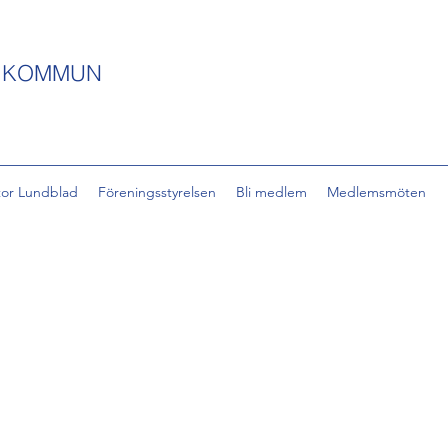
S KOMMUN
tor Lundblad
Föreningsstyrelsen
Bli medlem
Medlemsmöten