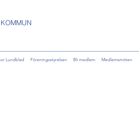
S KOMMUN
tor Lundblad
Föreningsstyrelsen
Bli medlem
Medlemsmöten