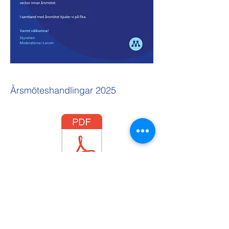
Årsmöteshandlingar 2025
Moderaterna i Lerums Kommun
lerum@moderaterna.se