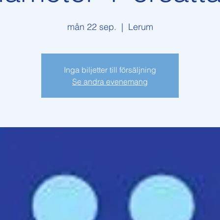
mån 22 sep.
  |  
Lerum
Inga biljetter till försäljning
Se andra evenemang