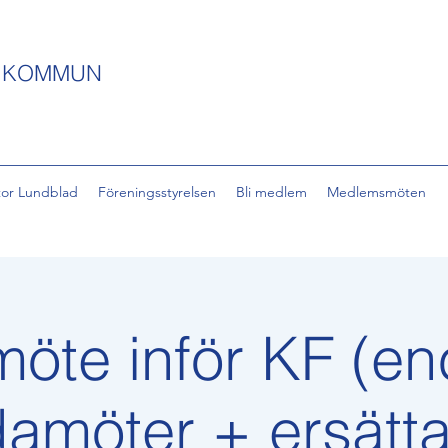
S KOMMUN
tor Lundblad
Föreningsstyrelsen
Bli medlem
Medlemsmöten
öte inför KF (en
damöter + ersätta