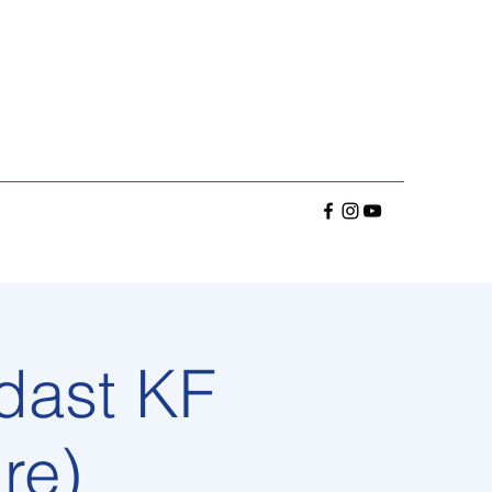
dast KF
re)