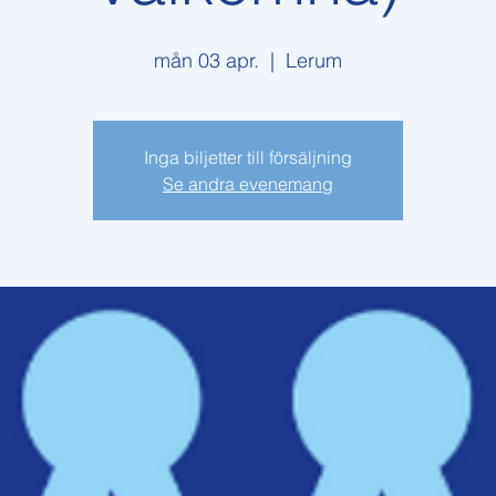
mån 03 apr.
  |  
Lerum
Inga biljetter till försäljning
Se andra evenemang