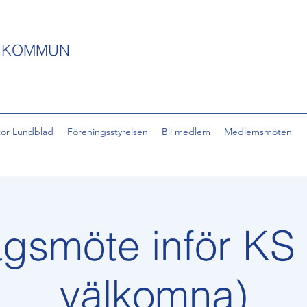
S KOMMUN
tor Lundblad
Föreningsstyrelsen
Bli medlem
Medlemsmöten
smöte inför KS (
välkomna)