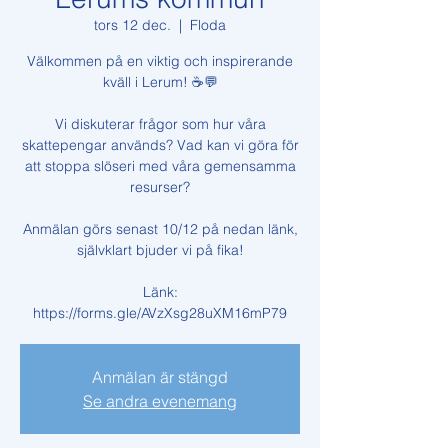
tors 12 dec.
  |  
Floda
Välkommen på en viktig och inspirerande
kväll i Lerum! ☕️💬
Vi diskuterar frågor som hur våra
skattepengar används? Vad kan vi göra för
att stoppa slöseri med våra gemensamma
resurser?
Anmälan görs senast 10/12 på nedan länk,
självklart bjuder vi på fika!
Länk:
https://forms.gle/AVzXsg28uXM16mP79
Anmälan är stängd
Se andra evenemang