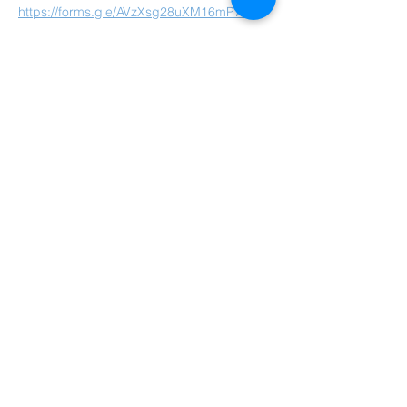
https://forms.gle/AVzXsg28uXM16mP79
Dela detta evenemang
Moderaterna i Lerums Kommun
lerum@moderaterna.se