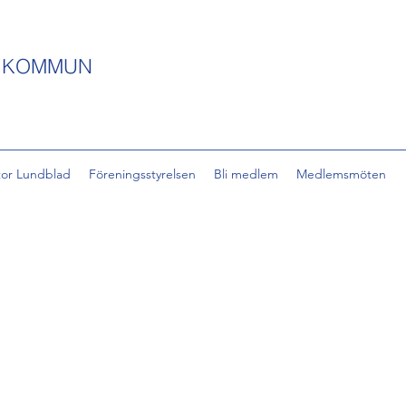
S KOMMUN
tor Lundblad
Föreningsstyrelsen
Bli medlem
Medlemsmöten