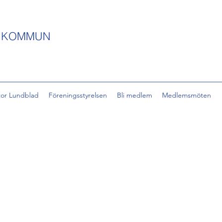
S KOMMUN
tor Lundblad
Föreningsstyrelsen
Bli medlem
Medlemsmöten