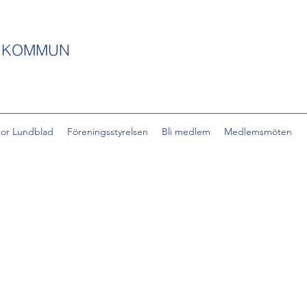
S KOMMUN
tor Lundblad
Föreningsstyrelsen
Bli medlem
Medlemsmöten