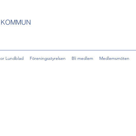
S KOMMUN
tor Lundblad
Föreningsstyrelsen
Bli medlem
Medlemsmöten