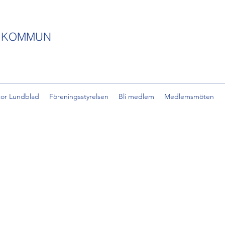
S KOMMUN
tor Lundblad
Föreningsstyrelsen
Bli medlem
Medlemsmöten