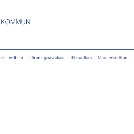
S KOMMUN
tor Lundblad
Föreningsstyrelsen
Bli medlem
Medlemsmöten