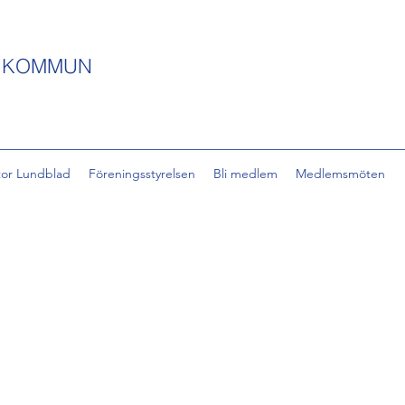
S KOMMUN
tor Lundblad
Föreningsstyrelsen
Bli medlem
Medlemsmöten