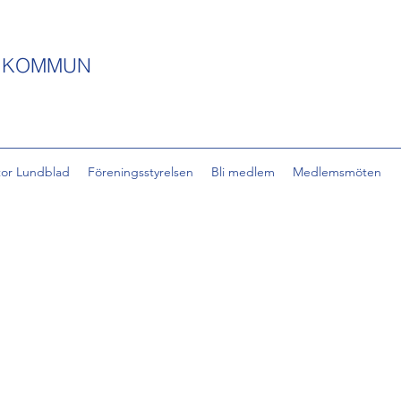
S KOMMUN
tor Lundblad
Föreningsstyrelsen
Bli medlem
Medlemsmöten