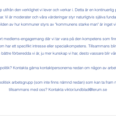
 utifrån den verklighet vi lever och verkar i. Detta är en kontinuerlig 
i är moderater och våra värderingar styr naturligtvis själva fundam
 bilden av hur kommuner styrs av "kommunens starke man" är inget vi 
 stort medlems-engagemang där vi tar vara på den kompetens som fi
 har ett specifikt intresse eller specialkompetens. Tillsammans blir vi
ättre förberedda vi är, ju mer kunskap vi har, desto vassare blir v
 politik? Kontakta gärna kontaktpersonerna nedan om någon av arbe
 politisk arbetsgrupp (som inte finns nämnd nedan) som kan ta fram
tillsammans med oss? Kontakta viktor.lundblad@lerum.se