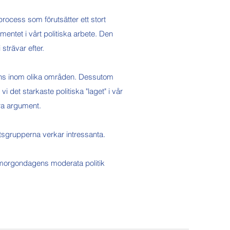
process som förutsätter ett stort
entet i vårt politiska arbete. Den
strävar efter.
nns inom olika områden. Dessutom
 det starkaste politiska "laget" i vår
åra argument.
tsgrupperna verkar intressanta.
 morgondagens moderata politik