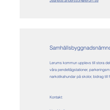
Jeanette.andersson@lerum.se
Samhällsbyggnadsnämn
Lerums kommun upplevs till stora del
våra pendeltågstationer, parkeringsm
narkotikahundar på skolor, bidrag till 
Kontakt: