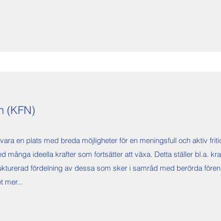
en (KFN)
a en plats med breda möjligheter för en meningsfull och aktiv fritid, 
många ideella krafter som fortsätter att växa. Detta ställer bl.a. krav
ukturerad fördelning av dessa som sker i samråd med berörda förenin
mer...​