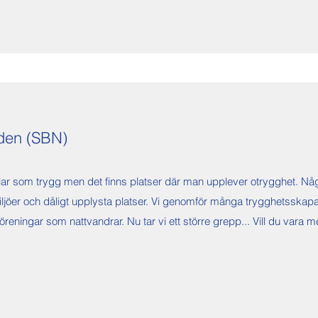
den (SBN)
ar som trygg men det finns platser där man upplever otrygghet. Någr
iljöer och dåligt upplysta platser. Vi genomför många trygghetsskap
föreningar som nattvandrar. Nu tar vi ett större grepp... Vill du vara 