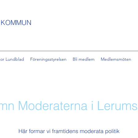
S KOMMUN
tor Lundblad
Föreningsstyrelsen
Bli medlem
Medlemsmöten
amn Moderaterna i Lerum
Här formar vi framtidens moderata politik