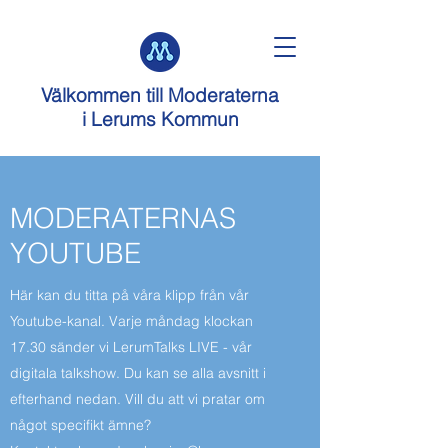
Välkommen till
Moderaterna
i Lerums Kommun
MODERATERNAS
YOUTUBE
Här kan du titta på våra klipp från vår
Youtube-kanal. Varje måndag klockan
17.30 sänder vi LerumTalks LIVE - vår
digitala talkshow. Du kan se alla avsnitt i
efterhand nedan. Vill du att vi pratar om
något specifikt ämne?