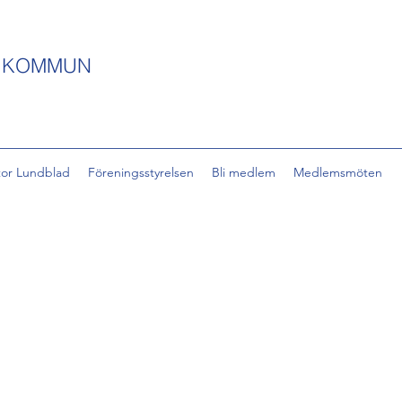
S KOMMUN
tor Lundblad
Föreningsstyrelsen
Bli medlem
Medlemsmöten