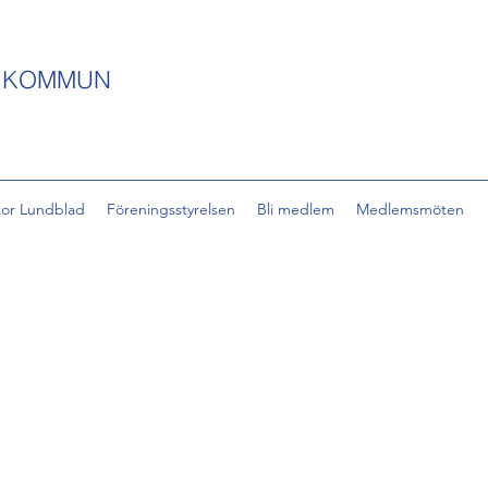
S KOMMUN
tor Lundblad
Föreningsstyrelsen
Bli medlem
Medlemsmöten