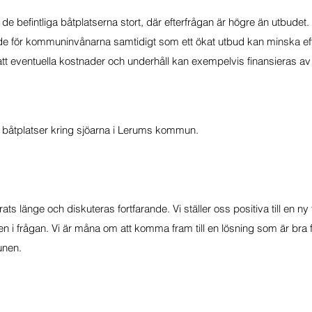
e befintliga båtplatserna stort, där efterfrågan är högre än utbudet. A
värde för kommuninvånarna samtidigt som ett ökat utbud kan minska eft
att eventuella kostnader och underhåll kan exempelvis finansieras av 
er båtplatser kring sjöarna i Lerums kommun.
ats länge och diskuteras fortfarande. Vi ställer oss positiva till en n
i frågan. Vi är måna om att komma fram till en lösning som är bra 
unen.