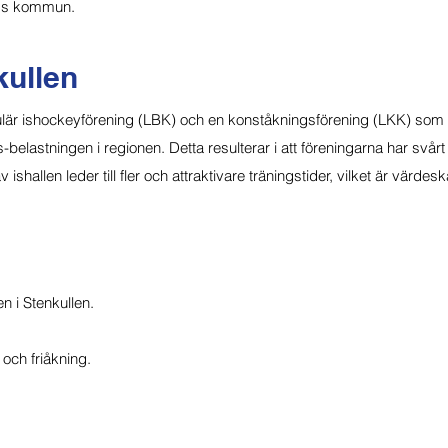
ums kommun.
kullen
ulär ishockeyförening (LBK) och en konståkningsförening (LKK) som 
is-belastningen i regionen. Detta resulterar i att föreningarna har svårt at
shallen leder till fler och attraktivare träningstider, vilket är värd
n i Stenkullen.
r och friåkning.