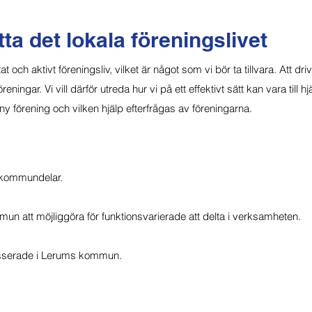
ta det lokala föreningslivet
h aktivt föreningsliv, vilket är något som vi bör ta tillvara. Att driva f
ningar. Vi vill därför utreda hur vi på ett effektivt sätt kan vara till hjä
 ny förening och vilken hjälp efterfrågas av föreningarna.
a kommundelar.
un att möjliggöra för funktionsvarierade att delta i verksamheten.
tresserade i Lerums kommun.