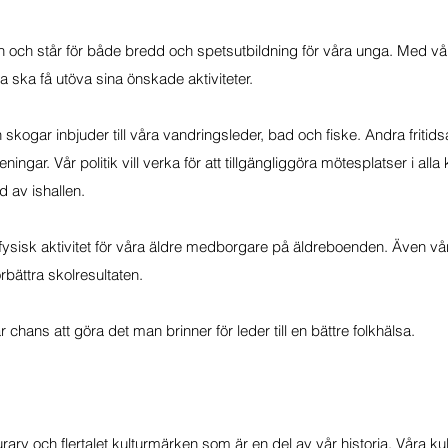
ch står för både bredd och spetsutbildning för våra unga. Med vår pol
nga ska få utöva sina önskade aktiviteter.
ar inbjuder till våra vandringsleder, bad och fiske. Andra fritidsakti
ningar. Vår politik vill verka för att tillgängliggöra mötesplatser i all
 av ishallen.
 fysisk aktivitet för våra äldre medborgare på äldreboenden. Även våra
örbättra skolresultaten.
år chans att göra det man brinner för leder till en bättre folkhälsa.
rarv och flertalet kulturmärken som är en del av vår historia. Våra 