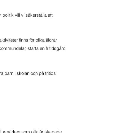
itik vill vi säkerställa att
viteter finns för olika åldrar
a kommundelar, starta en fritidsgård
 barn i skolan och på fritids
kulturmärken som ofta är skapade