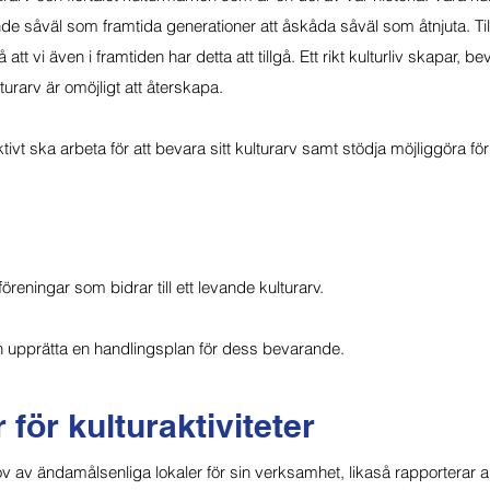
rande såväl som framtida generationer att åskåda såväl som åtnjuta. Ti
tt vi även i framtiden har detta att tillgå. Ett rikt kulturliv skapar, b
turarv är omöjligt att återskapa.
tivt ska arbeta för att bevara sitt kulturarv samt stödja möjliggöra f
öreningar som bidrar till ett levande kulturarv.
ch upprätta en handlingsplan för dess bevarande.
 för kulturaktiviteter
ov av ändamålsenliga lokaler för sin verksamhet, likaså rapporterar a