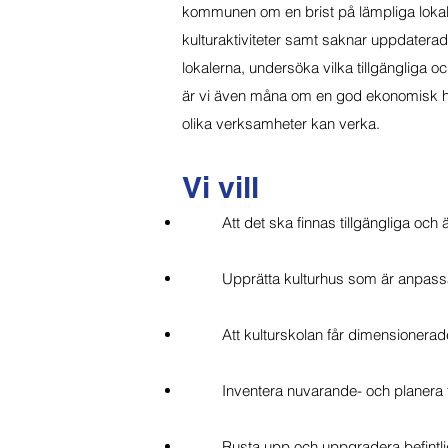
kommunen om en brist på lämpliga lokaler
kulturaktiviteter samt saknar uppdaterad 
lokalerna, undersöka vilka tillgängliga oc
är vi även måna om en god ekonomisk hus
olika verksamheter kan verka.
Vi vill
Att det ska finnas tillgängliga och
Upprätta kulturhus som är anpass
Att kulturskolan får dimensionerad
Inventera nuvarande- och planera f
Rusta upp och uppgradera befintli