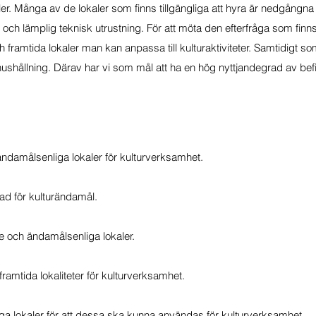
. Många av de lokaler som finns tillgängliga att hyra är nedgångna 
och lämplig teknisk utrustning. För att möta den efterfråga som finns v
h framtida lokaler man kan anpassa till kulturaktiviteter. Samtidigt so
hållning. Därav har vi som mål att ha en hög nyttjandegrad av befi
 ändamålsenliga lokaler för kulturverksamhet.
ad för kulturändamål.
e och ändamålsenliga lokaler.
ramtida lokaliteter för kulturverksamhet.
ga lokaler för att dessa ska kunna användas för kulturverksamhet.