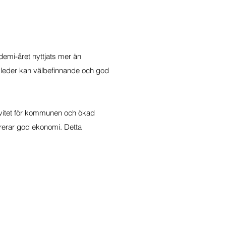
emi-året nyttjats mer än
gsleder kan välbefinnande och god
tivitet för kommunen och ökad
nererar god ekonomi. Detta