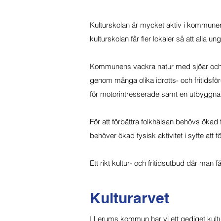
Kulturskolan är mycket aktiv i kommunen o
kulturskolan får fler lokaler så att alla u
Kommunens vackra natur med sjöar och skog
genom många olika idrotts- och fritidsföre
för motorintresserade samt en utbyggnad
För att förbättra folkhälsan behövs ökad
behöver ökad fysisk aktivitet i syfte att f
Ett rikt kultur- och fritidsutbud där man f
Kulturarvet
I Lerums kommun har vi ett gediget kultu