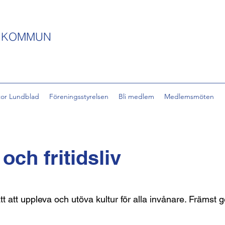
S KOMMUN
tor Lundblad
Föreningsstyrelsen
Bli medlem
Medlemsmöten
 och fritidsliv
 att uppleva och utöva kultur för alla invånare. Främst 