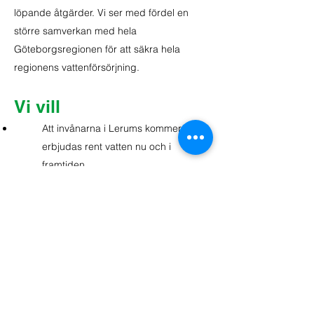
löpande åtgärder. Vi ser med fördel en
större samverkan med hela
Göteborgsregionen för att säkra hela
regionens vattenförsörjning.
Vi vill
Att invånarna i Lerums kommer
erbjudas rent vatten nu och i
framtiden.
Att våra sjöar bibehålls som tjänliga.
Att samverkan med
Göteborgsregionen beträffande
kommunens och regionens
vattenförsörjning stärks.