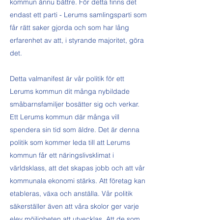
kommun ännu bättre. För detta finns det
endast ett parti - Lerums samlingsparti som
får rätt saker gjorda och som har lång
erfarenhet av att, i styrande majoritet, göra
det.
Detta valmanifest är vår politik för ett
Lerums kommun dit många nybildade
småbarnsfamiljer bosätter sig och verkar.
Ett Lerums kommun där många vill
spendera sin tid som äldre. Det är denna
politik som kommer leda till att Lerums
kommun får ett näringslivsklimat i
världsklass, att det skapas jobb och att vår
kommunala ekonomi stärks. Att företag kan
etableras, växa och anställa. Vår politik
säkerställer även att våra skolor ger varje
elev möjligheten att utvecklas. Att de som