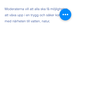
Moderaterna vill att alla ska få möjligheten
att växa upp i en trygg och säker kommun
med närheten till vatten, natur,
rekreationsområden, kulturupplevelser
samt föreningsverksamhet. Att man under
sin uppväxt kan testa på det mesta. Att
man får testa att spela gitarr i kulturskolans
lokaler, innebandy i Rydsbergshallen eller
Hjällsnäshallen och tennis i Lerums
tennisklubb. Att man får möjligheten till att
lära sig knyta knopar som scout och
engagera sig politiskt. Detta görs genom
att ta vara på starka krafter och viljor.
Moderaterna är Lerums samlingsparti för
det är här som varje kraft för att förbättra